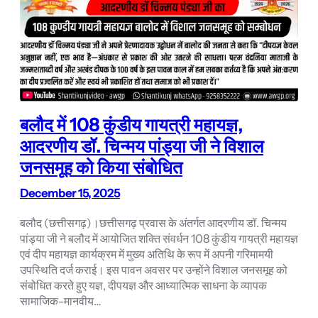
बलौद में 108 कुंडीय गायत्री महायज्ञ,
आदरणीय डॉ. चिन्मय पांड्या जी ने विशाल
जनसमूह को किया संबोधित
December 15, 2025
बलौद (छत्तीसगढ़)।छत्तीसगढ़ प्रवास के अंतर्गत आदरणीय डॉ. चिन्मय
पांड्या जी ने बलौद में आयोजित शक्ति संवर्धन 108 कुंडीय गायत्री महायज्ञ
एवं दीप महायज्ञ कार्यक्रम में मुख्य अतिथि के रूप में अपनी गरिमामयी
उपस्थिति दर्ज कराई। इस पावन अवसर पर उन्होंने विशाल जनसमूह को
संबोधित करते हुए यज्ञ, दीपयज्ञ और आध्यात्मिक साधना के व्यापक
सामाजिक-मानवीय…