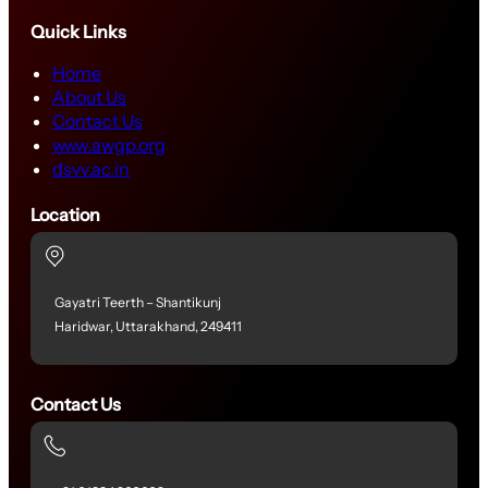
Quick Links
Home
About Us
Contact Us
www.awgp.org
dsvv.ac.in
Location
Gayatri Teerth – Shantikunj
Haridwar, Uttarakhand, 249411
Contact Us