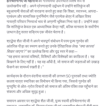
हरिचेतनानंद जी महाराज
की गरिमामयी उपस्थिति विशेष रूप से
उल्लेखनीय रही। अपने प्रेरणादायी उद्बोधन में उन्होंने शांतिकुंज की
बहुआयामी सेवाओं की सराहना करते हुए कहा कि शिक्षा, स्वास्थ्य, आपदा-
प्रबंधन और सामाजिक पुनर्निर्माण जैसे प्रत्येक क्षेत्र में अखिल विश्व
गायत्री परिवार निस्वार्थ भाव से अग्रणी भूमिका निभा रहा है। उन्होंने कहा
कि शांतिकुंज केवल एक आध्यात्मिक केंद्र नहीं, बल्कि मानवता के सर्वांगीण
उत्थान हेतु सतत सक्रिय एक जीवंत चेतना है।
श्रद्धेया शैल जीजी ने अपने भावपूर्ण संबोधन में परम पूज्य गुरुदेव की
आंतरिक पीड़ा का स्मरण करते हुए उनके ऐतिहासिक लेख
“क्या कारवां
बिखर जाएगा?”
का उल्लेख किया और दृढ़ स्वर में कहा—
“यह हमारा कारवां वशिष्ठों, विशिष्टों और विशेषज्ञों का काफ़िला है। यह
बिखरने के लिए नहीं है। यह वह आँधी है, जो समाज की जड़ताओं को उखाड़
फेंकने का सामर्थ्य रखती है।”
कार्यक्रम के दौरान वंदनीया माताजी की लगभग 50 पुस्तकों तथा ज्योति
कलश यात्रा स्मारिका का विमोचन भी किया गया, जिससे गुरुदेव की
युगदृष्टि से ओत-प्रोत विचारों को समाज की अंतिम पंक्ति तक पहुँचाने का
संकल्प और अधिक सुदृढ़ हुआ।
समापन अवसर पर श्रद्धेया शैल जीजी, पूज्य स्वामी हरिचेतनानंद जी
महाराज, आदरणीय डॉ. चिन्मय पंड्या जी एवं आदरणीया शेफाली दीदी द्वारा